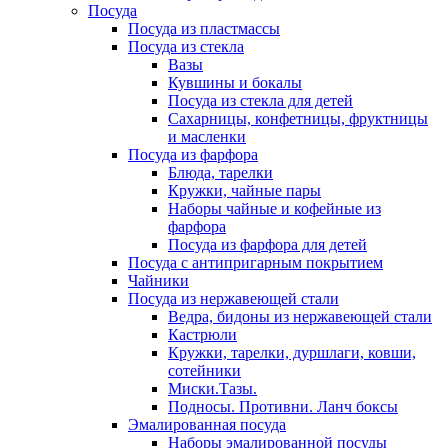
Посуда
Посуда из пластмассы
Посуда из стекла
Вазы
Кувшины и бокалы
Посуда из стекла для детей
Сахарницы, конфетницы, фруктницы
и масленки
Посуда из фарфора
Блюда, тарелки
Кружки, чайные пары
Наборы чайные и кофейные из
фарфора
Посуда из фарфора для детей
Посуда с антипригарным покрытием
Чайники
Посуда из нержавеющей стали
Ведра, бидоны из нержавеющей стали
Кастрюли
Кружки, тарелки, дуршлаги, ковши,
сотейники
Миски.Тазы.
Подносы. Противни. Ланч боксы
Эмалированная посуда
Наборы эмалированной посуды