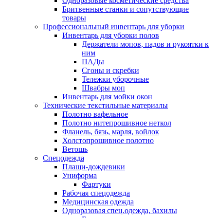
Одноразовые косметические средства
Бритвенные станки и сопутствующие
товары
Профессиональный инвентарь для уборки
Инвентарь для уборки полов
Держатели мопов, падов и рукоятки к
ним
ПАДы
Сгоны и скребки
Тележки уборочные
Швабры моп
Инвентарь для мойки окон
Технические текстильные материалы
Полотно вафельное
Полотно нитепрошивное неткол
Фланель, бязь, марля, войлок
Холстопрошивное полотно
Ветошь
Спецодежда
Плащи-дождевики
Униформа
Фартуки
Рабочая спецодежда
Медицинская одежда
Одноразовая спец.одежда, бахилы