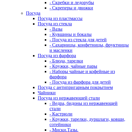
- Скребки и ледорубы
- Скреперы и движки
Посуда
Посуда из пластмассы
Посуда из стекла
- Вазы
- Кувшины и бокалы
- Посуда из стекла для детей
- Сахарницы, конфетницы, фруктницы
и масленки
Посуда из фарфора
- Блюда, тарелки
- Кружки, чайные пары
- Наборы чайные и кофейные из
фарфора
- Посуда из фарфора для детей
Посуда с антипригарным покрытием
Чайники
Посуда из нержавеющей стали
- Ведра, бидоны из нержавеющей
стали
- Кастрюли
- Кружки, тарелки, дуршлаги, ковши,
сотейники
- Миски.Тазы.