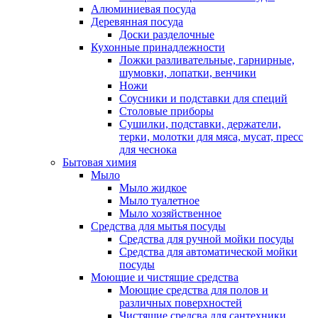
Алюминиевая посуда
Деревянная посуда
Доски разделочные
Кухонные принадлежности
Ложки разливательные, гарнирные,
шумовки, лопатки, венчики
Ножи
Соусники и подставки для специй
Столовые приборы
Сушилки, подставки, держатели,
терки, молотки для мяса, мусат, пресс
для чеснока
Бытовая химия
Мыло
Мыло жидкое
Мыло туалетное
Мыло хозяйственное
Средства для мытья посуды
Средства для ручной мойки посуды
Средства для автоматической мойки
посуды
Моющие и чистящие средства
Моющие средства для полов и
различных поверхностей
Чистящие средсва для сантехники