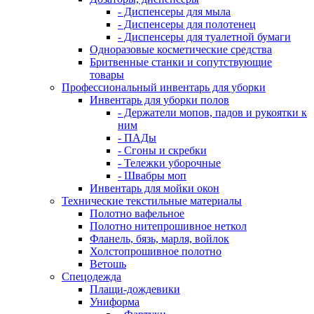
- Диспенсеры для мыла
- Диспенсеры для полотенец
- Диспенсеры для туалетной бумаги
Одноразовые косметические средства
Бритвенные станки и сопутствующие
товары
Профессиональный инвентарь для уборки
Инвентарь для уборки полов
- Держатели мопов, падов и рукоятки к
ним
- ПАДы
- Сгоны и скребки
- Тележки уборочные
- Швабры моп
Инвентарь для мойки окон
Технические текстильные материалы
Полотно вафельное
Полотно нитепрошивное неткол
Фланель, бязь, марля, войлок
Холстопрошивное полотно
Ветошь
Спецодежда
Плащи-дождевики
Униформа