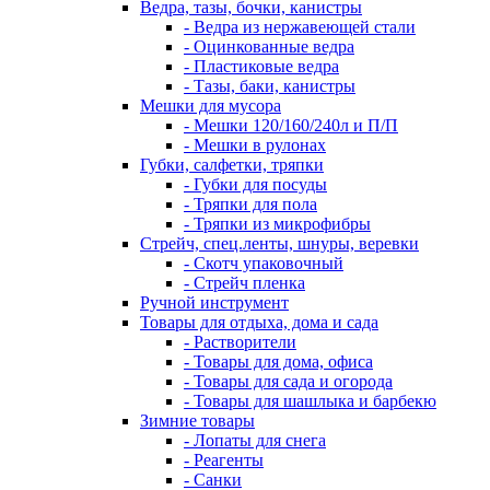
Ведра, тазы, бочки, канистры
- Ведра из нержавеющей стали
- Оцинкованные ведра
- Пластиковые ведра
- Тазы, баки, канистры
Мешки для мусора
- Мешки 120/160/240л и П/П
- Мешки в рулонах
Губки, салфетки, тряпки
- Губки для посуды
- Тряпки для пола
- Тряпки из микрофибры
Стрейч, спец.ленты, шнуры, веревки
- Скотч упаковочный
- Стрейч пленка
Ручной инструмент
Товары для отдыха, дома и сада
- Растворители
- Товары для дома, офиса
- Товары для сада и огорода
- Товары для шашлыка и барбекю
Зимние товары
- Лопаты для снега
- Реагенты
- Санки