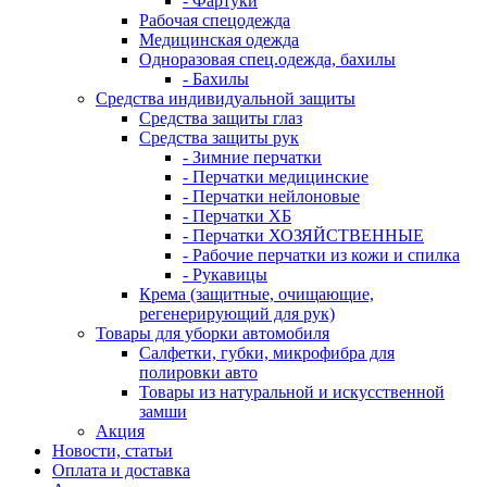
- Фартуки
Рабочая спецодежда
Медицинская одежда
Одноразовая спец.одежда, бахилы
- Бахилы
Средства индивидуальной защиты
Средства защиты глаз
Средства защиты рук
- Зимние перчатки
- Перчатки медицинские
- Перчатки нейлоновые
- Перчатки ХБ
- Перчатки ХОЗЯЙСТВЕННЫЕ
- Рабочие перчатки из кожи и спилка
- Рукавицы
Крема (защитные, очищающие,
регенерирующий для рук)
Товары для уборки автомобиля
Салфетки, губки, микрофибра для
полировки авто
Товары из натуральной и искусственной
замши
Акция
Новости, статьи
Оплата и доставка