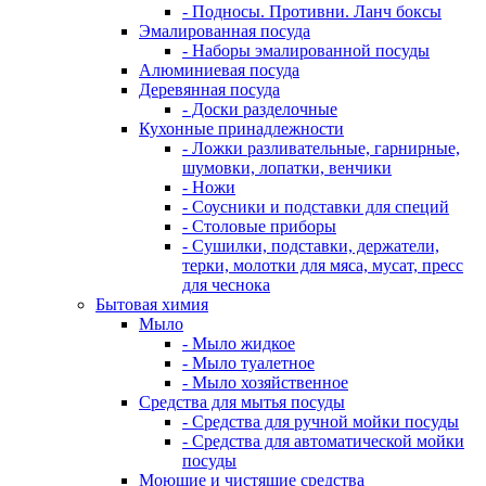
- Подносы. Противни. Ланч боксы
Эмалированная посуда
- Наборы эмалированной посуды
Алюминиевая посуда
Деревянная посуда
- Доски разделочные
Кухонные принадлежности
- Ложки разливательные, гарнирные,
шумовки, лопатки, венчики
- Ножи
- Соусники и подставки для специй
- Столовые приборы
- Сушилки, подставки, держатели,
терки, молотки для мяса, мусат, пресс
для чеснока
Бытовая химия
Мыло
- Мыло жидкое
- Мыло туалетное
- Мыло хозяйственное
Средства для мытья посуды
- Средства для ручной мойки посуды
- Средства для автоматической мойки
посуды
Моющие и чистящие средства