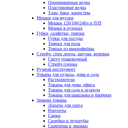
Оцинкованные ведра
Пластиковые ведра
Тазы, баки, канистры
Мешки для мусора
Мешки 120/160/240л и П/П
Мешки в рулонах
Губки, салфетки, тряпки
Губки для посуды
Тряпки для пола
Тряпки из микрофибры
Стрейч, спец.ленты, шнуры, веревки
Скотч упаковочный
Стрейч пленка
Ручной инструмент
Товары для отдыха, дома и сада
Растворители
Товары для дома, офиса
Товары для сада и огорода
Товары для шашлыка и барбекю
Зимние товары
Лопаты для снега
Реагенты
Санки
Скребки и ледорубы
Скреперы и движки