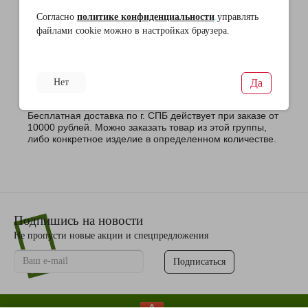
Согласно
политике конфиденциальности
.
управлять
файлами cookie можно в настройках браузера.
0
Описание
Отзывы
Доставка и оплата
Нож для хлеба Luxstahl Profi 22,5см.
Нет
Да
Бесплатная доставка по г. СПБ действует при заказе от
10000 рублей. Можно заказать товар из этой группы,
либо конкретное изделие в определенном количестве.
Подпишись на новости
Не пропусти новые акции и спецпредложения
Подписаться