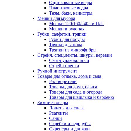
Оцинкованные ведра
Пластиковые ведра
Тазы, баки, канистры
Мешки для мусора
Мешки 120/160/240л и П/П
Мешки в рулонах
Губки, салфетки, тряпки
Губки для посуды
Тряпки для пола
Тряпки из микрофибры
Стрейч, спец.ленты, шнуры, веревки
Скотч упаковочный
Стрейч пленка
Ручной инструмент
Товары для отдыха, дома и сада
Растворители
Товары для дома, офиса
Товары для сада и огорода
Товары для шашлыка и барбекю
Зимние товары
Лопаты для снега
Реагенты
Санки
Скребки и ледорубы
Скреперы и движки