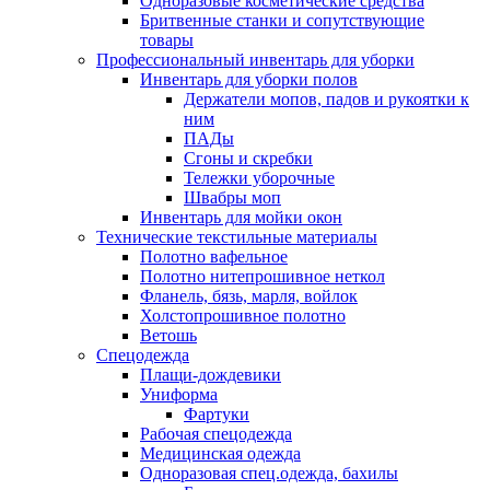
Одноразовые косметические средства
Бритвенные станки и сопутствующие
товары
Профессиональный инвентарь для уборки
Инвентарь для уборки полов
Держатели мопов, падов и рукоятки к
ним
ПАДы
Сгоны и скребки
Тележки уборочные
Швабры моп
Инвентарь для мойки окон
Технические текстильные материалы
Полотно вафельное
Полотно нитепрошивное неткол
Фланель, бязь, марля, войлок
Холстопрошивное полотно
Ветошь
Спецодежда
Плащи-дождевики
Униформа
Фартуки
Рабочая спецодежда
Медицинская одежда
Одноразовая спец.одежда, бахилы