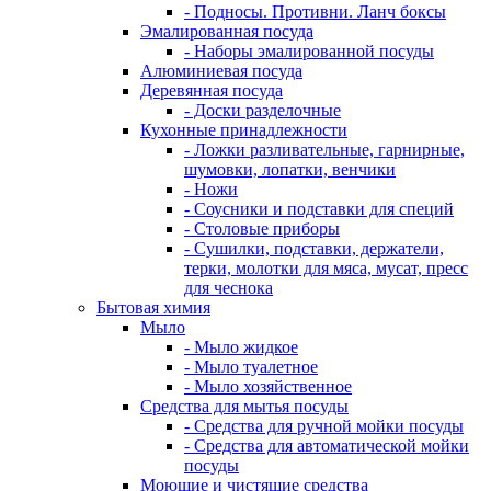
- Подносы. Противни. Ланч боксы
Эмалированная посуда
- Наборы эмалированной посуды
Алюминиевая посуда
Деревянная посуда
- Доски разделочные
Кухонные принадлежности
- Ложки разливательные, гарнирные,
шумовки, лопатки, венчики
- Ножи
- Соусники и подставки для специй
- Столовые приборы
- Сушилки, подставки, держатели,
терки, молотки для мяса, мусат, пресс
для чеснока
Бытовая химия
Мыло
- Мыло жидкое
- Мыло туалетное
- Мыло хозяйственное
Средства для мытья посуды
- Средства для ручной мойки посуды
- Средства для автоматической мойки
посуды
Моющие и чистящие средства