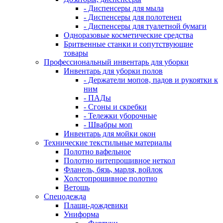
- Диспенсеры для мыла
- Диспенсеры для полотенец
- Диспенсеры для туалетной бумаги
Одноразовые косметические средства
Бритвенные станки и сопутствующие
товары
Профессиональный инвентарь для уборки
Инвентарь для уборки полов
- Держатели мопов, падов и рукоятки к
ним
- ПАДы
- Сгоны и скребки
- Тележки уборочные
- Швабры моп
Инвентарь для мойки окон
Технические текстильные материалы
Полотно вафельное
Полотно нитепрошивное неткол
Фланель, бязь, марля, войлок
Холстопрошивное полотно
Ветошь
Спецодежда
Плащи-дождевики
Униформа