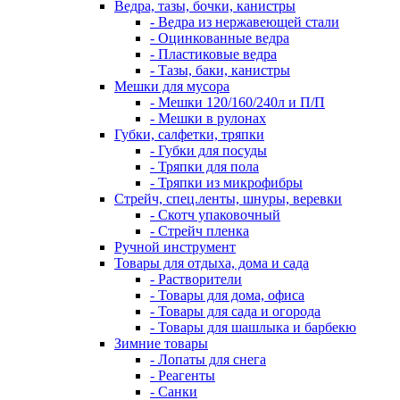
Ведра, тазы, бочки, канистры
- Ведра из нержавеющей стали
- Оцинкованные ведра
- Пластиковые ведра
- Тазы, баки, канистры
Мешки для мусора
- Мешки 120/160/240л и П/П
- Мешки в рулонах
Губки, салфетки, тряпки
- Губки для посуды
- Тряпки для пола
- Тряпки из микрофибры
Стрейч, спец.ленты, шнуры, веревки
- Скотч упаковочный
- Стрейч пленка
Ручной инструмент
Товары для отдыха, дома и сада
- Растворители
- Товары для дома, офиса
- Товары для сада и огорода
- Товары для шашлыка и барбекю
Зимние товары
- Лопаты для снега
- Реагенты
- Санки