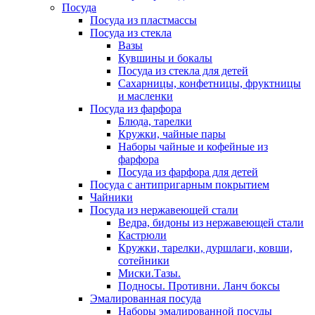
Посуда
Посуда из пластмассы
Посуда из стекла
Вазы
Кувшины и бокалы
Посуда из стекла для детей
Сахарницы, конфетницы, фруктницы
и масленки
Посуда из фарфора
Блюда, тарелки
Кружки, чайные пары
Наборы чайные и кофейные из
фарфора
Посуда из фарфора для детей
Посуда с антипригарным покрытием
Чайники
Посуда из нержавеющей стали
Ведра, бидоны из нержавеющей стали
Кастрюли
Кружки, тарелки, дуршлаги, ковши,
сотейники
Миски.Тазы.
Подносы. Противни. Ланч боксы
Эмалированная посуда
Наборы эмалированной посуды