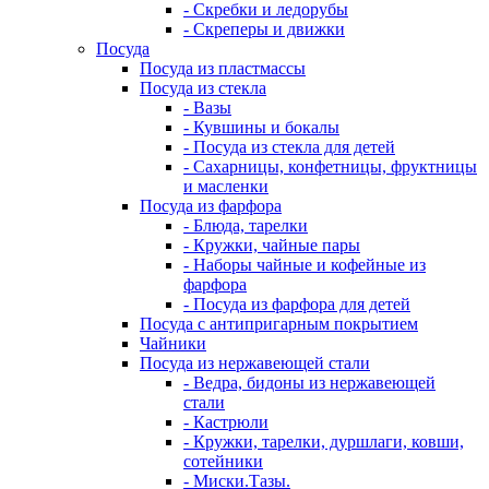
- Скребки и ледорубы
- Скреперы и движки
Посуда
Посуда из пластмассы
Посуда из стекла
- Вазы
- Кувшины и бокалы
- Посуда из стекла для детей
- Сахарницы, конфетницы, фруктницы
и масленки
Посуда из фарфора
- Блюда, тарелки
- Кружки, чайные пары
- Наборы чайные и кофейные из
фарфора
- Посуда из фарфора для детей
Посуда с антипригарным покрытием
Чайники
Посуда из нержавеющей стали
- Ведра, бидоны из нержавеющей
стали
- Кастрюли
- Кружки, тарелки, дуршлаги, ковши,
сотейники
- Миски.Тазы.