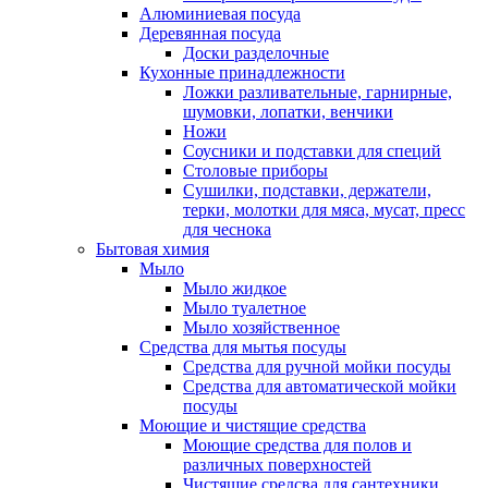
Алюминиевая посуда
Деревянная посуда
Доски разделочные
Кухонные принадлежности
Ложки разливательные, гарнирные,
шумовки, лопатки, венчики
Ножи
Соусники и подставки для специй
Столовые приборы
Сушилки, подставки, держатели,
терки, молотки для мяса, мусат, пресс
для чеснока
Бытовая химия
Мыло
Мыло жидкое
Мыло туалетное
Мыло хозяйственное
Средства для мытья посуды
Средства для ручной мойки посуды
Средства для автоматической мойки
посуды
Моющие и чистящие средства
Моющие средства для полов и
различных поверхностей
Чистящие средсва для сантехники