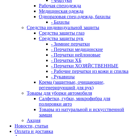
- Фартуки
Рабочая спецодежда
Медицинская одежда
Одноразовая спец.одежда, бахилы
- Бахилы
Средства индивидуальной защиты
Средства защиты глаз
Средства защиты рук
- Зимние перчатки
- Перчатки медицинские
- Перчатки нейлоновые
- Перчатки ХБ
- Перчатки ХОЗЯЙСТВЕННЫЕ
- Рабочие перчатки из кожи и спилка
- Рукавицы
Крема (защитные, очищающие,
регенерирующий для рук)
Товары для уборки автомобиля
Салфетки, губки, микрофибра для
полировки авто
Товары из натуральной и искусственной
замши
Акция
Новости, статьи
Оплата и доставка