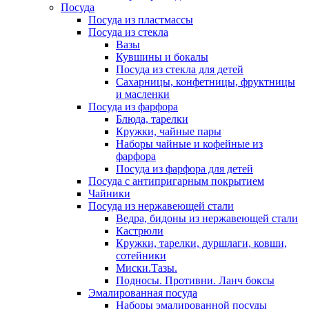
Посуда
Посуда из пластмассы
Посуда из стекла
Вазы
Кувшины и бокалы
Посуда из стекла для детей
Сахарницы, конфетницы, фруктницы
и масленки
Посуда из фарфора
Блюда, тарелки
Кружки, чайные пары
Наборы чайные и кофейные из
фарфора
Посуда из фарфора для детей
Посуда с антипригарным покрытием
Чайники
Посуда из нержавеющей стали
Ведра, бидоны из нержавеющей стали
Кастрюли
Кружки, тарелки, дуршлаги, ковши,
сотейники
Миски.Тазы.
Подносы. Противни. Ланч боксы
Эмалированная посуда
Наборы эмалированной посуды