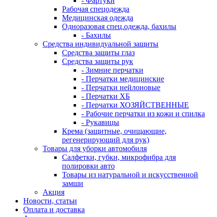
- Фартуки
Рабочая спецодежда
Медицинская одежда
Одноразовая спец.одежда, бахилы
- Бахилы
Средства индивидуальной защиты
Средства защиты глаз
Средства защиты рук
- Зимние перчатки
- Перчатки медицинские
- Перчатки нейлоновые
- Перчатки ХБ
- Перчатки ХОЗЯЙСТВЕННЫЕ
- Рабочие перчатки из кожи и спилка
- Рукавицы
Крема (защитные, очищающие,
регенерирующий для рук)
Товары для уборки автомобиля
Салфетки, губки, микрофибра для
полировки авто
Товары из натуральной и искусственной
замши
Акция
Новости, статьи
Оплата и доставка