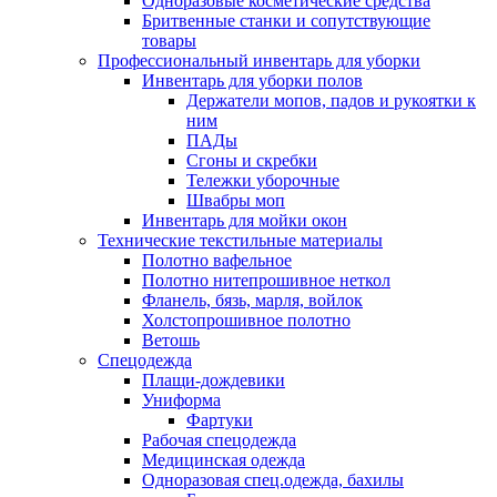
Одноразовые косметические средства
Бритвенные станки и сопутствующие
товары
Профессиональный инвентарь для уборки
Инвентарь для уборки полов
Держатели мопов, падов и рукоятки к
ним
ПАДы
Сгоны и скребки
Тележки уборочные
Швабры моп
Инвентарь для мойки окон
Технические текстильные материалы
Полотно вафельное
Полотно нитепрошивное неткол
Фланель, бязь, марля, войлок
Холстопрошивное полотно
Ветошь
Спецодежда
Плащи-дождевики
Униформа
Фартуки
Рабочая спецодежда
Медицинская одежда
Одноразовая спец.одежда, бахилы