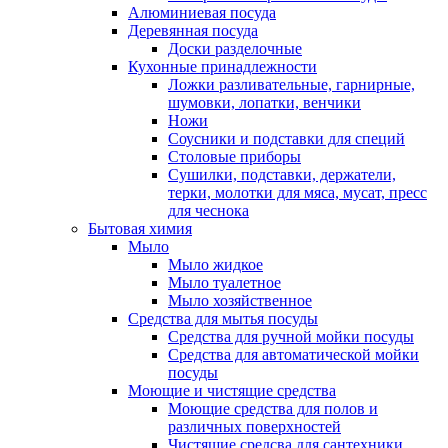
Алюминиевая посуда
Деревянная посуда
Доски разделочные
Кухонные принадлежности
Ложки разливательные, гарнирные,
шумовки, лопатки, венчики
Ножи
Соусники и подставки для специй
Столовые приборы
Сушилки, подставки, держатели,
терки, молотки для мяса, мусат, пресс
для чеснока
Бытовая химия
Мыло
Мыло жидкое
Мыло туалетное
Мыло хозяйственное
Средства для мытья посуды
Средства для ручной мойки посуды
Средства для автоматической мойки
посуды
Моющие и чистящие средства
Моющие средства для полов и
различных поверхностей
Чистящие средсва для сантехники