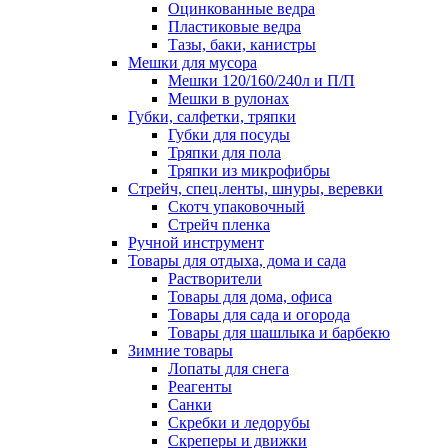
Оцинкованные ведра
Пластиковые ведра
Тазы, баки, канистры
Мешки для мусора
Мешки 120/160/240л и П/П
Мешки в рулонах
Губки, салфетки, тряпки
Губки для посуды
Тряпки для пола
Тряпки из микрофибры
Стрейч, спец.ленты, шнуры, веревки
Скотч упаковочный
Стрейч пленка
Ручной инструмент
Товары для отдыха, дома и сада
Растворители
Товары для дома, офиса
Товары для сада и огорода
Товары для шашлыка и барбекю
Зимние товары
Лопаты для снега
Реагенты
Санки
Скребки и ледорубы
Скреперы и движки