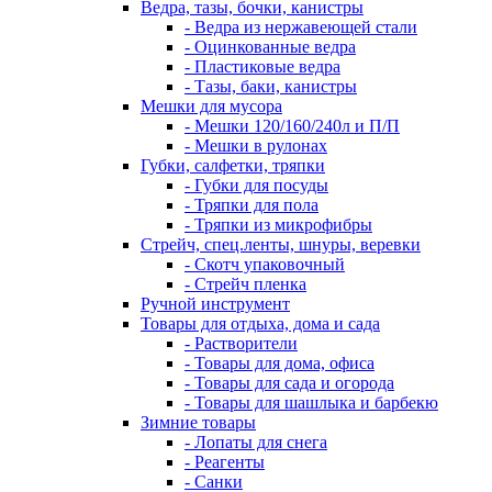
Ведра, тазы, бочки, канистры
- Ведра из нержавеющей стали
- Оцинкованные ведра
- Пластиковые ведра
- Тазы, баки, канистры
Мешки для мусора
- Мешки 120/160/240л и П/П
- Мешки в рулонах
Губки, салфетки, тряпки
- Губки для посуды
- Тряпки для пола
- Тряпки из микрофибры
Стрейч, спец.ленты, шнуры, веревки
- Скотч упаковочный
- Стрейч пленка
Ручной инструмент
Товары для отдыха, дома и сада
- Растворители
- Товары для дома, офиса
- Товары для сада и огорода
- Товары для шашлыка и барбекю
Зимние товары
- Лопаты для снега
- Реагенты
- Санки