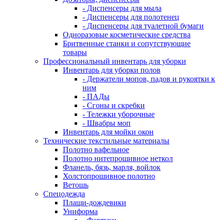
- Диспенсеры для мыла
- Диспенсеры для полотенец
- Диспенсеры для туалетной бумаги
Одноразовые косметические средства
Бритвенные станки и сопутствующие
товары
Профессиональный инвентарь для уборки
Инвентарь для уборки полов
- Держатели мопов, падов и рукоятки к
ним
- ПАДы
- Сгоны и скребки
- Тележки уборочные
- Швабры моп
Инвентарь для мойки окон
Технические текстильные материалы
Полотно вафельное
Полотно нитепрошивное неткол
Фланель, бязь, марля, войлок
Холстопрошивное полотно
Ветошь
Спецодежда
Плащи-дождевики
Униформа