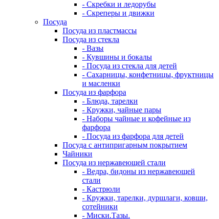
- Скребки и ледорубы
- Скреперы и движки
Посуда
Посуда из пластмассы
Посуда из стекла
- Вазы
- Кувшины и бокалы
- Посуда из стекла для детей
- Сахарницы, конфетницы, фруктницы
и масленки
Посуда из фарфора
- Блюда, тарелки
- Кружки, чайные пары
- Наборы чайные и кофейные из
фарфора
- Посуда из фарфора для детей
Посуда с антипригарным покрытием
Чайники
Посуда из нержавеющей стали
- Ведра, бидоны из нержавеющей
стали
- Кастрюли
- Кружки, тарелки, дуршлаги, ковши,
сотейники
- Миски.Тазы.