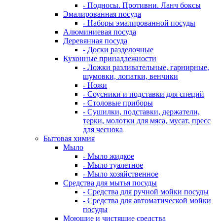
- Подносы. Противни. Ланч боксы
Эмалированная посуда
- Наборы эмалированной посуды
Алюминиевая посуда
Деревянная посуда
- Доски разделочные
Кухонные принадлежности
- Ложки разливательные, гарнирные,
шумовки, лопатки, венчики
- Ножи
- Соусники и подставки для специй
- Столовые приборы
- Сушилки, подставки, держатели,
терки, молотки для мяса, мусат, пресс
для чеснока
Бытовая химия
Мыло
- Мыло жидкое
- Мыло туалетное
- Мыло хозяйственное
Средства для мытья посуды
- Средства для ручной мойки посуды
- Средства для автоматической мойки
посуды
Моющие и чистящие средства