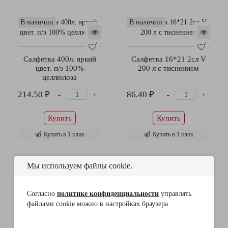
В наличии
В наличии
Салфетка 400л. яркий
Салфетка 16*21 2сл V
цвет. п/э 100%
200 л с тиснением
целлюлоза
214.50 ₽
86.40 ₽
-
-
+
+
Купить
Купить
Купить в 1 клик
Купить в 1 клик
Мы используем файлы cookie.
В наличии
В наличии
Согласно
политике конфиденциальности
.
управлять
файлами cookie можно в настройках браузера.
Салфетка 23*23 1сл
Салфетка 24*24 1сл
500л белая
100л белая