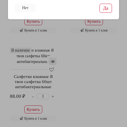
159.20 ₽
35.90 ₽
Нет
Да
-
-
+
+
Купить
Купить
Купить в 1 клик
Купить в 1 клик
В наличии
Салфетки влажные Я
твоя салфетка 60шт
антибактериальные
88.00 ₽
-
+
Купить
Купить в 1 клик