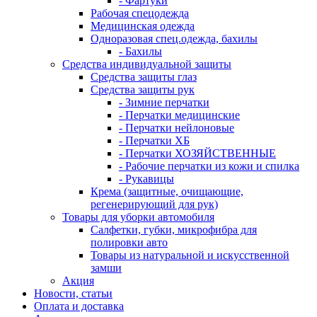
- Фартуки
Рабочая спецодежда
Медицинская одежда
Одноразовая спец.одежда, бахилы
- Бахилы
Средства индивидуальной защиты
Средства защиты глаз
Средства защиты рук
- Зимние перчатки
- Перчатки медицинские
- Перчатки нейлоновые
- Перчатки ХБ
- Перчатки ХОЗЯЙСТВЕННЫЕ
- Рабочие перчатки из кожи и спилка
- Рукавицы
Крема (защитные, очищающие,
регенерирующий для рук)
Товары для уборки автомобиля
Салфетки, губки, микрофибра для
полировки авто
Товары из натуральной и искусственной
замши
Акция
Новости, статьи
Оплата и доставка