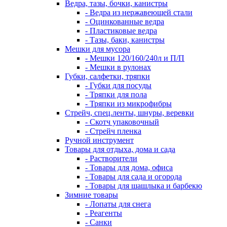
Ведра, тазы, бочки, канистры
- Ведра из нержавеющей стали
- Оцинкованные ведра
- Пластиковые ведра
- Тазы, баки, канистры
Мешки для мусора
- Мешки 120/160/240л и П/П
- Мешки в рулонах
Губки, салфетки, тряпки
- Губки для посуды
- Тряпки для пола
- Тряпки из микрофибры
Стрейч, спец.ленты, шнуры, веревки
- Скотч упаковочный
- Стрейч пленка
Ручной инструмент
Товары для отдыха, дома и сада
- Растворители
- Товары для дома, офиса
- Товары для сада и огорода
- Товары для шашлыка и барбекю
Зимние товары
- Лопаты для снега
- Реагенты
- Санки