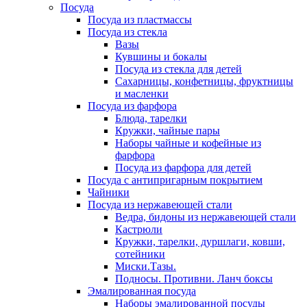
Посуда
Посуда из пластмассы
Посуда из стекла
Вазы
Кувшины и бокалы
Посуда из стекла для детей
Сахарницы, конфетницы, фруктницы
и масленки
Посуда из фарфора
Блюда, тарелки
Кружки, чайные пары
Наборы чайные и кофейные из
фарфора
Посуда из фарфора для детей
Посуда с антипригарным покрытием
Чайники
Посуда из нержавеющей стали
Ведра, бидоны из нержавеющей стали
Кастрюли
Кружки, тарелки, дуршлаги, ковши,
сотейники
Миски.Тазы.
Подносы. Противни. Ланч боксы
Эмалированная посуда
Наборы эмалированной посуды