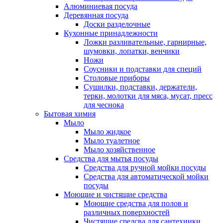
Алюминиевая посуда
Деревянная посуда
Доски разделочные
Кухонные принадлежности
Ложки разливательные, гарнирные,
шумовки, лопатки, венчики
Ножи
Соусники и подставки для специй
Столовые приборы
Сушилки, подставки, держатели,
терки, молотки для мяса, мусат, пресс
для чеснока
Бытовая химия
Мыло
Мыло жидкое
Мыло туалетное
Мыло хозяйственное
Средства для мытья посуды
Средства для ручной мойки посуды
Средства для автоматической мойки
посуды
Моющие и чистящие средства
Моющие средства для полов и
различных поверхностей
Чистящие средсва для сантехники