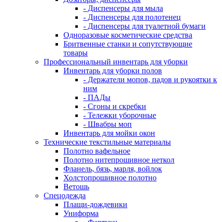
- Диспенсеры для мыла
- Диспенсеры для полотенец
- Диспенсеры для туалетной бумаги
Одноразовые косметические средства
Бритвенные станки и сопутствующие
товары
Профессиональный инвентарь для уборки
Инвентарь для уборки полов
- Держатели мопов, падов и рукоятки к
ним
- ПАДы
- Сгоны и скребки
- Тележки уборочные
- Швабры моп
Инвентарь для мойки окон
Технические текстильные материалы
Полотно вафельное
Полотно нитепрошивное неткол
Фланель, бязь, марля, войлок
Холстопрошивное полотно
Ветошь
Спецодежда
Плащи-дождевики
Униформа