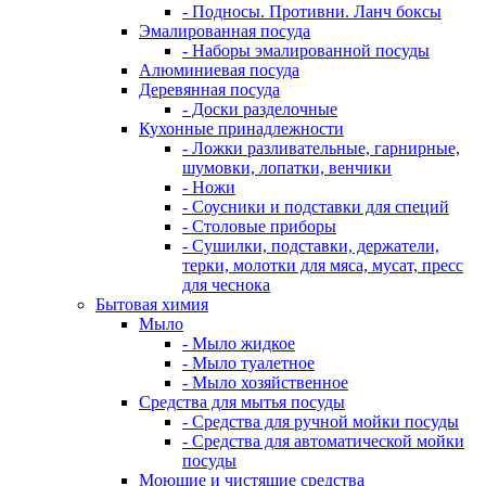
- Подносы. Противни. Ланч боксы
Эмалированная посуда
- Наборы эмалированной посуды
Алюминиевая посуда
Деревянная посуда
- Доски разделочные
Кухонные принадлежности
- Ложки разливательные, гарнирные,
шумовки, лопатки, венчики
- Ножи
- Соусники и подставки для специй
- Столовые приборы
- Сушилки, подставки, держатели,
терки, молотки для мяса, мусат, пресс
для чеснока
Бытовая химия
Мыло
- Мыло жидкое
- Мыло туалетное
- Мыло хозяйственное
Средства для мытья посуды
- Средства для ручной мойки посуды
- Средства для автоматической мойки
посуды
Моющие и чистящие средства