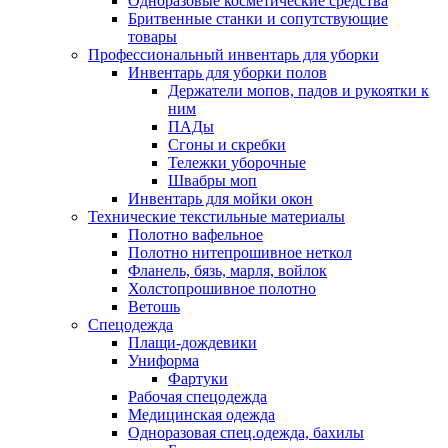
Одноразовые косметические средства
Бритвенные станки и сопутствующие
товары
Профессиональный инвентарь для уборки
Инвентарь для уборки полов
Держатели мопов, падов и рукоятки к
ним
ПАДы
Сгоны и скребки
Тележки уборочные
Швабры моп
Инвентарь для мойки окон
Технические текстильные материалы
Полотно вафельное
Полотно нитепрошивное неткол
Фланель, бязь, марля, войлок
Холстопрошивное полотно
Ветошь
Спецодежда
Плащи-дождевики
Униформа
Фартуки
Рабочая спецодежда
Медицинская одежда
Одноразовая спец.одежда, бахилы