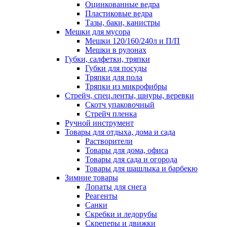
Оцинкованные ведра
Пластиковые ведра
Тазы, баки, канистры
Мешки для мусора
Мешки 120/160/240л и П/П
Мешки в рулонах
Губки, салфетки, тряпки
Губки для посуды
Тряпки для пола
Тряпки из микрофибры
Стрейч, спец.ленты, шнуры, веревки
Скотч упаковочный
Стрейч пленка
Ручной инструмент
Товары для отдыха, дома и сада
Растворители
Товары для дома, офиса
Товары для сада и огорода
Товары для шашлыка и барбекю
Зимние товары
Лопаты для снега
Реагенты
Санки
Скребки и ледорубы
Скреперы и движки