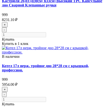
Кастрюля 20,0л (d30см; h33см) Высокий ТРС Капсульное
дно Сварной Клепанные ручки
999
8231.10 ₽
+
-
Купить
Купить в 1 клик
В наличии
Котел 17л нерж. тройное дно 28*28 см с крышкой,
профессион.
999
5954.00 ₽
+
-
Купить