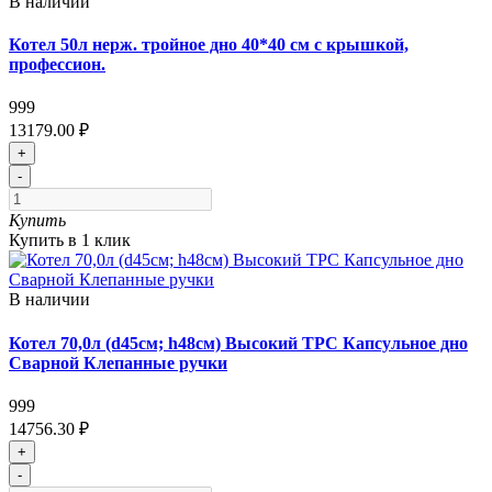
В наличии
Котел 50л нерж. тройное дно 40*40 см с крышкой,
профессион.
999
13179.00 ₽
+
-
Купить
Купить в 1 клик
В наличии
Котел 70,0л (d45см; h48см) Высокий ТРС Капсульное дно
Сварной Клепанные ручки
999
14756.30 ₽
+
-