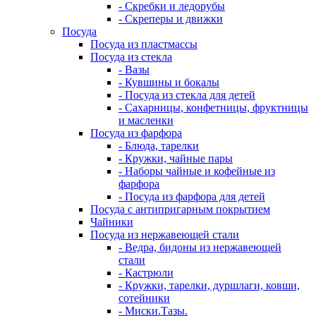
- Скребки и ледорубы
- Скреперы и движки
Посуда
Посуда из пластмассы
Посуда из стекла
- Вазы
- Кувшины и бокалы
- Посуда из стекла для детей
- Сахарницы, конфетницы, фруктницы
и масленки
Посуда из фарфора
- Блюда, тарелки
- Кружки, чайные пары
- Наборы чайные и кофейные из
фарфора
- Посуда из фарфора для детей
Посуда с антипригарным покрытием
Чайники
Посуда из нержавеющей стали
- Ведра, бидоны из нержавеющей
стали
- Кастрюли
- Кружки, тарелки, дуршлаги, ковши,
сотейники
- Миски.Тазы.