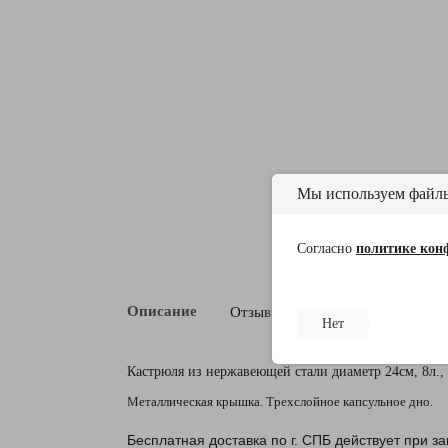
Мы используем файлы
Согласно
политике кон
0
Описание
Отзывы
Доставка и оплата
Нет
Кастрюля из нержавеющей стали диаметр 24см, 8л.,
Металлическая крышка. Трехслойное капсульное дно.
Бесплатная доставка по г. СПБ действует при з