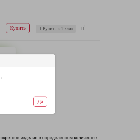
Купить
Купить в 1 клик
ы
ны
а.
Да
конкретное изделие в определенном количестве.