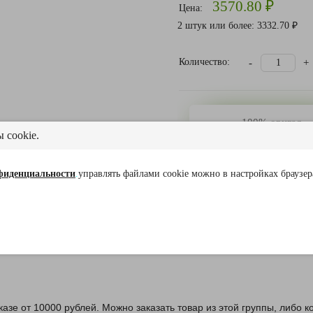
3570.80 ₽
Цена:
2 штук или более: 3332.70 ₽
Количество:
-
+
100% оригал
 cookie.
Все наши товар
сертифицирова
фиденциальности
.
управлять файлами cookie можно в настройках браузер
Документы посуда из нержавеющей стали
аказе от 10000 рублей. Можно заказать товар из этой группы, либо 