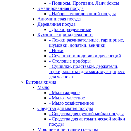
- Подносы. Противни. Ланч боксы
Эмалированная посуда
- Наборы эмалированной посуды
Алюминиевая посуда
Деревянная посуда
- Доски разделочные
Кухонные принадлежности
- Ложки разливательные, гарнирные,
шумовки, лопатки, венчики
- Ножи
- Соусники и подставки для специй
- Столовые приборы
- Сушилки, подставки, держатели,
терки, молотки для мяса, мусат, пресс
для чеснока
Бытовая химия
Мыло
- Мыло жидкое
- Мыло туалетное
- Мыло хозяйственное
Средства для мытья посуды
- Средства для ручной мойки посуды
- Средства для автоматической мойки
посуды
Моющие и чистящие средства