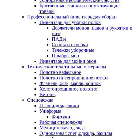
Одноразовые косметические средства
Бритвенные станки и сопутствующие
товары
Профессиональный инвентарь для уборки
Инвентарь для уборки полов
Держатели мопов, падов и рукоятки к
ним
ПАДы
Сгоны и скребки
Тележки уборочные
Швабры моп
Инвентарь для мойки окон
Технические текстильные материалы
Полотно вафельное
Полотно нитепрошивное неткол
Фланель, бязь, марля, войлок
Холстопрошивное полотно
Ветошь
Спецодежда
Плащи-дождевики
Униформа
Фартуки
Рабочая спецодежда
Медицинская одежда
Одноразовая спец.одежда, бахилы