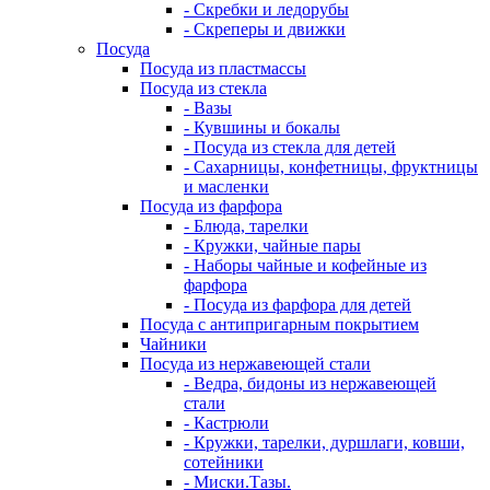
- Скребки и ледорубы
- Скреперы и движки
Посуда
Посуда из пластмассы
Посуда из стекла
- Вазы
- Кувшины и бокалы
- Посуда из стекла для детей
- Сахарницы, конфетницы, фруктницы
и масленки
Посуда из фарфора
- Блюда, тарелки
- Кружки, чайные пары
- Наборы чайные и кофейные из
фарфора
- Посуда из фарфора для детей
Посуда с антипригарным покрытием
Чайники
Посуда из нержавеющей стали
- Ведра, бидоны из нержавеющей
стали
- Кастрюли
- Кружки, тарелки, дуршлаги, ковши,
сотейники
- Миски.Тазы.