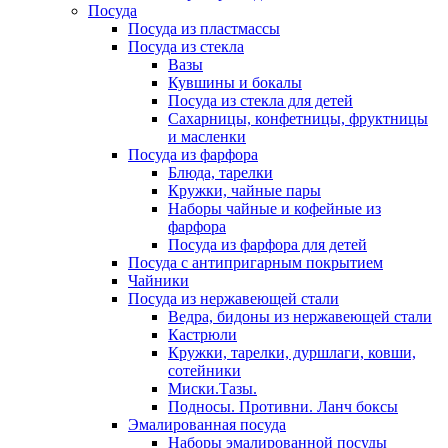
Посуда
Посуда из пластмассы
Посуда из стекла
Вазы
Кувшины и бокалы
Посуда из стекла для детей
Сахарницы, конфетницы, фруктницы
и масленки
Посуда из фарфора
Блюда, тарелки
Кружки, чайные пары
Наборы чайные и кофейные из
фарфора
Посуда из фарфора для детей
Посуда с антипригарным покрытием
Чайники
Посуда из нержавеющей стали
Ведра, бидоны из нержавеющей стали
Кастрюли
Кружки, тарелки, дуршлаги, ковши,
сотейники
Миски.Тазы.
Подносы. Противни. Ланч боксы
Эмалированная посуда
Наборы эмалированной посуды