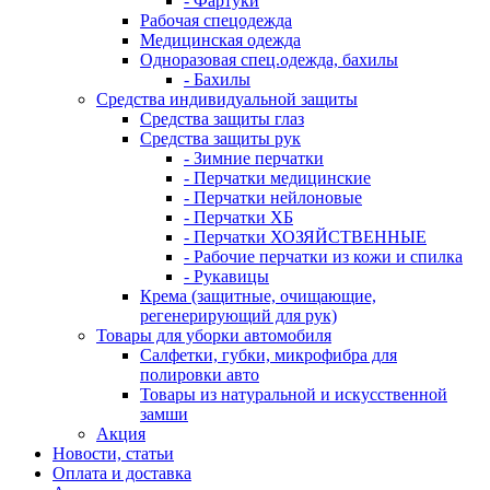
- Фартуки
Рабочая спецодежда
Медицинская одежда
Одноразовая спец.одежда, бахилы
- Бахилы
Средства индивидуальной защиты
Средства защиты глаз
Средства защиты рук
- Зимние перчатки
- Перчатки медицинские
- Перчатки нейлоновые
- Перчатки ХБ
- Перчатки ХОЗЯЙСТВЕННЫЕ
- Рабочие перчатки из кожи и спилка
- Рукавицы
Крема (защитные, очищающие,
регенерирующий для рук)
Товары для уборки автомобиля
Салфетки, губки, микрофибра для
полировки авто
Товары из натуральной и искусственной
замши
Акция
Новости, статьи
Оплата и доставка