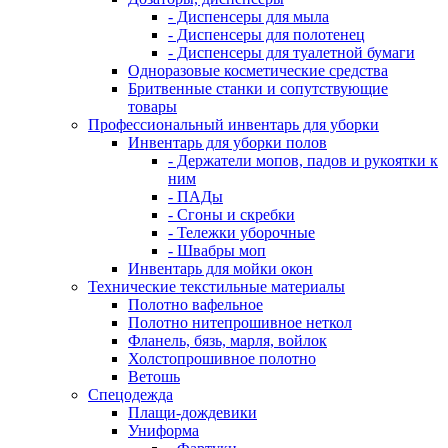
- Диспенсеры для мыла
- Диспенсеры для полотенец
- Диспенсеры для туалетной бумаги
Одноразовые косметические средства
Бритвенные станки и сопутствующие
товары
Профессиональный инвентарь для уборки
Инвентарь для уборки полов
- Держатели мопов, падов и рукоятки к
ним
- ПАДы
- Сгоны и скребки
- Тележки уборочные
- Швабры моп
Инвентарь для мойки окон
Технические текстильные материалы
Полотно вафельное
Полотно нитепрошивное неткол
Фланель, бязь, марля, войлок
Холстопрошивное полотно
Ветошь
Спецодежда
Плащи-дождевики
Униформа