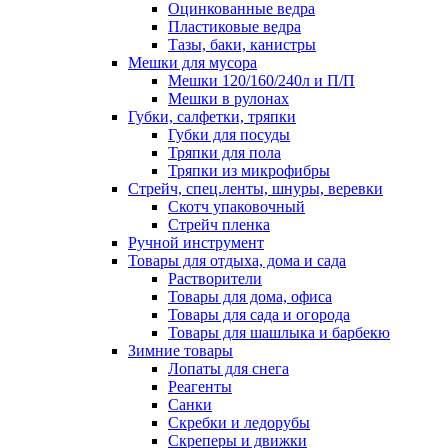
Оцинкованные ведра
Пластиковые ведра
Тазы, баки, канистры
Мешки для мусора
Мешки 120/160/240л и П/П
Мешки в рулонах
Губки, салфетки, тряпки
Губки для посуды
Тряпки для пола
Тряпки из микрофибры
Стрейч, спец.ленты, шнуры, веревки
Скотч упаковочный
Стрейч пленка
Ручной инструмент
Товары для отдыха, дома и сада
Растворители
Товары для дома, офиса
Товары для сада и огорода
Товары для шашлыка и барбекю
Зимние товары
Лопаты для снега
Реагенты
Санки
Скребки и ледорубы
Скреперы и движки