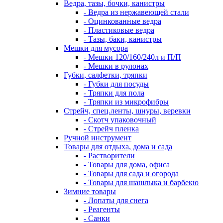
Ведра, тазы, бочки, канистры
- Ведра из нержавеющей стали
- Оцинкованные ведра
- Пластиковые ведра
- Тазы, баки, канистры
Мешки для мусора
- Мешки 120/160/240л и П/П
- Мешки в рулонах
Губки, салфетки, тряпки
- Губки для посуды
- Тряпки для пола
- Тряпки из микрофибры
Стрейч, спец.ленты, шнуры, веревки
- Скотч упаковочный
- Стрейч пленка
Ручной инструмент
Товары для отдыха, дома и сада
- Растворители
- Товары для дома, офиса
- Товары для сада и огорода
- Товары для шашлыка и барбекю
Зимние товары
- Лопаты для снега
- Реагенты
- Санки