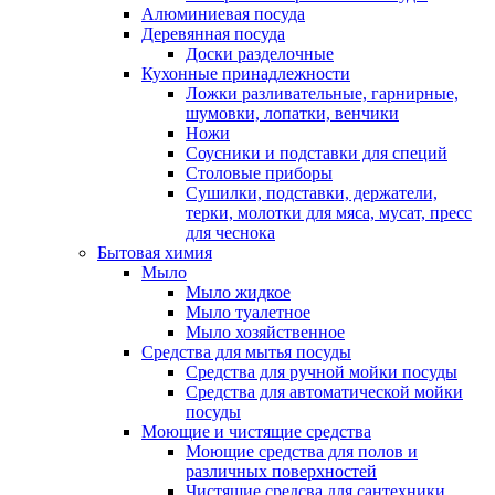
Алюминиевая посуда
Деревянная посуда
Доски разделочные
Кухонные принадлежности
Ложки разливательные, гарнирные,
шумовки, лопатки, венчики
Ножи
Соусники и подставки для специй
Столовые приборы
Сушилки, подставки, держатели,
терки, молотки для мяса, мусат, пресс
для чеснока
Бытовая химия
Мыло
Мыло жидкое
Мыло туалетное
Мыло хозяйственное
Средства для мытья посуды
Средства для ручной мойки посуды
Средства для автоматической мойки
посуды
Моющие и чистящие средства
Моющие средства для полов и
различных поверхностей
Чистящие средсва для сантехники